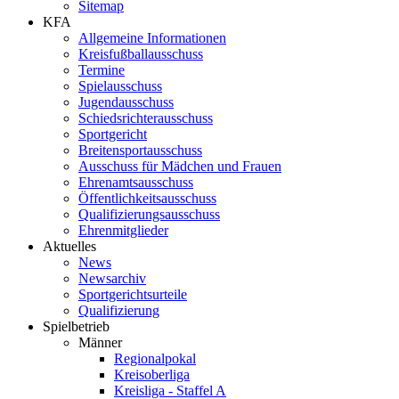
Sitemap
KFA
Allgemeine Informationen
Kreisfußballausschuss
Termine
Spielausschuss
Jugendausschuss
Schiedsrichterausschuss
Sportgericht
Breitensportausschuss
Ausschuss für Mädchen und Frauen
Ehrenamtsausschuss
Öffentlichkeitsausschuss
Qualifizierungsausschuss
Ehrenmitglieder
Aktuelles
News
Newsarchiv
Sportgerichtsurteile
Qualifizierung
Spielbetrieb
Männer
Regionalpokal
Kreisoberliga
Kreisliga - Staffel A