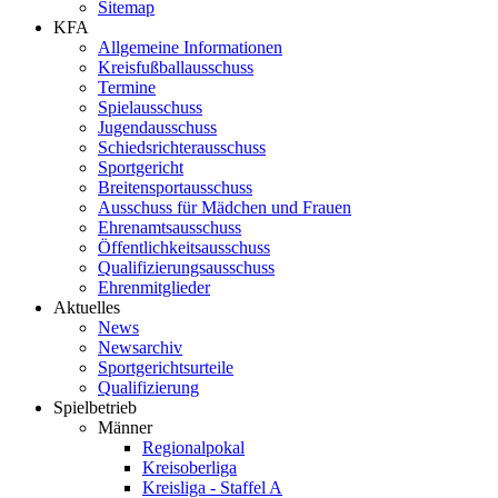
Sitemap
KFA
Allgemeine Informationen
Kreisfußballausschuss
Termine
Spielausschuss
Jugendausschuss
Schiedsrichterausschuss
Sportgericht
Breitensportausschuss
Ausschuss für Mädchen und Frauen
Ehrenamtsausschuss
Öffentlichkeitsausschuss
Qualifizierungsausschuss
Ehrenmitglieder
Aktuelles
News
Newsarchiv
Sportgerichtsurteile
Qualifizierung
Spielbetrieb
Männer
Regionalpokal
Kreisoberliga
Kreisliga - Staffel A