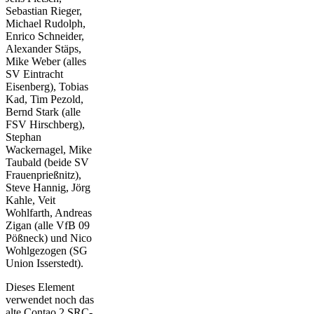
Sebastian Rieger,
Michael Rudolph,
Enrico Schneider,
Alexander Stäps,
Mike Weber (alles
SV Eintracht
Eisenberg), Tobias
Kad, Tim Pezold,
Bernd Stark (alle
FSV Hirschberg),
Stephan
Wackernagel, Mike
Taubald (beide SV
Frauenprießnitz),
Steve Hannig, Jörg
Kahle, Veit
Wohlfarth, Andreas
Zigan (alle VfB 09
Pößneck) und Nico
Wohlgezogen (SG
Union Isserstedt).
Dieses Element
verwendet noch das
alte Contao 2 SRC-