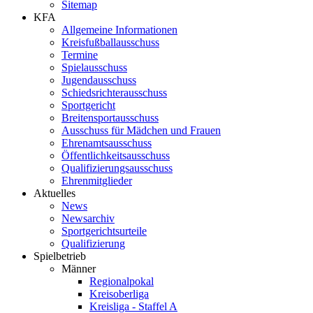
Sitemap
KFA
Allgemeine Informationen
Kreisfußballausschuss
Termine
Spielausschuss
Jugendausschuss
Schiedsrichterausschuss
Sportgericht
Breitensportausschuss
Ausschuss für Mädchen und Frauen
Ehrenamtsausschuss
Öffentlichkeitsausschuss
Qualifizierungsausschuss
Ehrenmitglieder
Aktuelles
News
Newsarchiv
Sportgerichtsurteile
Qualifizierung
Spielbetrieb
Männer
Regionalpokal
Kreisoberliga
Kreisliga - Staffel A