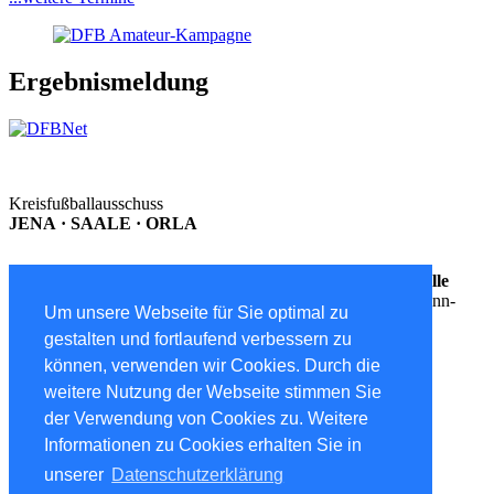
Ergebnismeldung
Kreisfußballausschuss
JENA · SAALE · ORLA
Postanschrift
Geschäftsstelle
Postfach 12 02 Ernst-Thälmann-
Um unsere Webseite für Sie optimal zu
Straße 38a I 101
gestalten und fortlaufend verbessern zu
07771 Dornburg-Camburg 07768 Kahla
können, verwenden wir Cookies. Durch die
^
weitere Nutzung der Webseite stimmen Sie
der Verwendung von Cookies zu. Weitere
Informationen zu Cookies erhalten Sie in
Navigation überspringen
unserer
Datenschutzerklärung
Kontakt